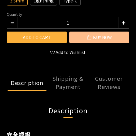
3.5mm
Lightning
Type-C
Quantity
ADD TO CART
BUY NOW
Add to Wishlist
Shipping &
Customer
Description
Payment
Reviews
Description
安全認證