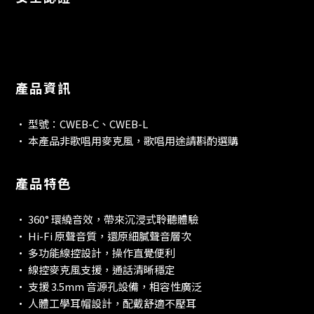
【BSMI認證字號】R56661
【型號】CWEB-C、CWEB-L
產品資訊
• 型號：CWEB-C、CWEB-L
• 本產品非歌唱用麥克風，歌唱用途請斟酌選購
產品特色
• 360° 環繞音效，帶來沉浸式聆聽體驗
• Hi-Fi 原聲音質，還原細膩聲音層次
• 多功能線控設計，操作直覺便利
• 線控麥克風支援，通話清晰穩定
• 支援 3.5mm 音源孔設備，相容性廣泛
• 人體工學耳帽設計，配戴舒適不壓耳