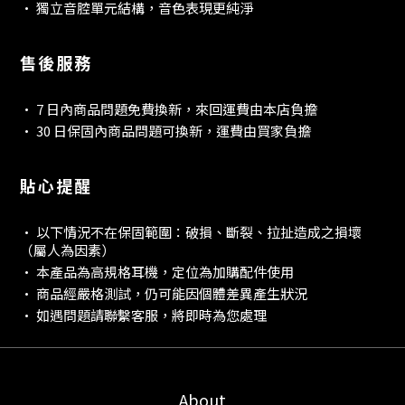
• 獨立音腔單元結構，音色表現更純淨
售後服務
• 7 日內商品問題免費換新，來回運費由本店負擔
• 30 日保固內商品問題可換新，運費由買家負擔
貼心提醒
• 以下情況不在保固範圍：破損、斷裂、拉扯造成之損壞
（屬人為因素）
• 本產品為高規格耳機，定位為加購配件使用
• 商品經嚴格測試，仍可能因個體差異產生狀況
• 如遇問題請聯繫客服，將即時為您處理
About