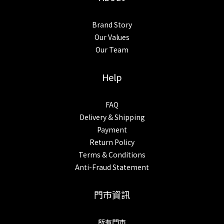
Brand Story
Our Values
Our Team
Help
FAQ
Delivery & Shipping
Payment
Return Policy
Terms & Conditions
Anti-Fraud Statement
門市資訊
所有門市