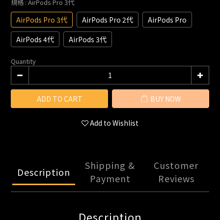
規格
: AirPods Pro 3代
AirPods Pro 3代
AirPods Pro 2代
AirPods Pro
AirPods 4代
AirPods 3代
Quantity
ADD TO CART
BUY NOW
Add to Wishlist
Shipping &
Customer
Description
Payment
Reviews
Description