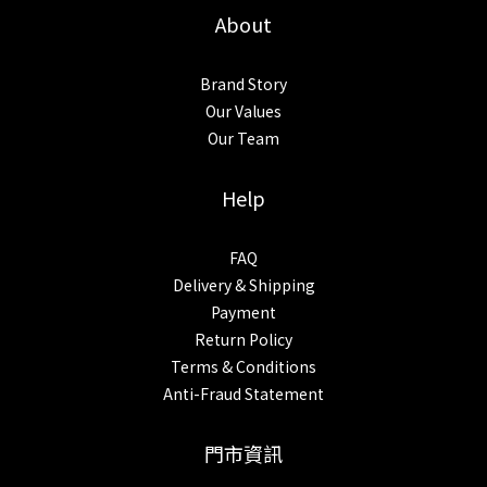
About
Brand Story
Our Values
Our Team
Help
FAQ
Delivery & Shipping
Payment
Return Policy
Terms & Conditions
Anti-Fraud Statement
門市資訊