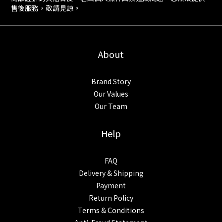
售後服務，敬請見諒。
About
Brand Story
Our Values
Our Team
Help
FAQ
Delivery & Shipping
Payment
Return Policy
Terms & Conditions