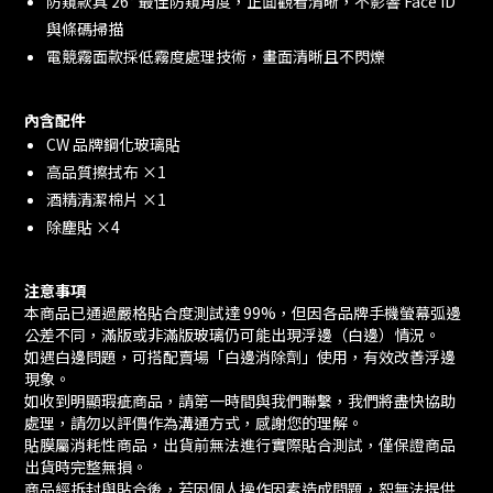
防窺款具 26° 最佳防窺角度，正面觀看清晰，不影響 Face ID
與條碼掃描
電競霧面款採低霧度處理技術，畫面清晰且不閃爍
內含配件
CW 品牌鋼化玻璃貼
高品質擦拭布 ×1
酒精清潔棉片 ×1
除塵貼 ×4
注意事項
本商品已通過嚴格貼合度測試達 99%，但因各品牌手機螢幕弧邊
公差不同，滿版或非滿版玻璃仍可能出現浮邊（白邊）情況。
如遇白邊問題，可搭配賣場「白邊消除劑」使用，有效改善浮邊
現象。
如收到明顯瑕疵商品，請第一時間與我們聯繫，我們將盡快協助
處理，請勿以評價作為溝通方式，感謝您的理解。
貼膜屬消耗性商品，出貨前無法進行實際貼合測試，僅保證商品
出貨時完整無損。
商品經拆封與貼合後，若因個人操作因素造成問題，恕無法提供