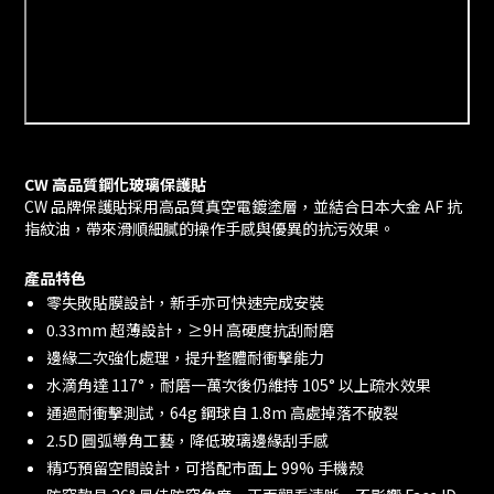
CW 高品質鋼化玻璃保護貼
CW 品牌保護貼採用高品質真空電鍍塗層，並結合日本大金 AF 抗
指紋油，帶來滑順細膩的操作手感與優異的抗污效果。
產品特色
零失敗貼膜設計，新手亦可快速完成安裝
0.33mm 超薄設計，≥9H 高硬度抗刮耐磨
邊緣二次強化處理，提升整體耐衝擊能力
水滴角達 117°，耐磨一萬次後仍維持 105° 以上疏水效果
通過耐衝擊測試，64g 鋼球自 1.8m 高處掉落不破裂
2.5D 圓弧導角工藝，降低玻璃邊緣刮手感
精巧預留空間設計，可搭配市面上 99% 手機殼